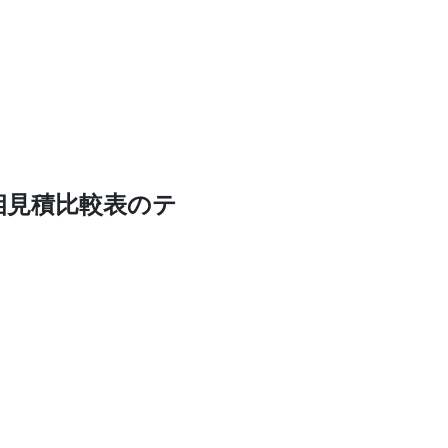
相見積比較表のテ
。
。