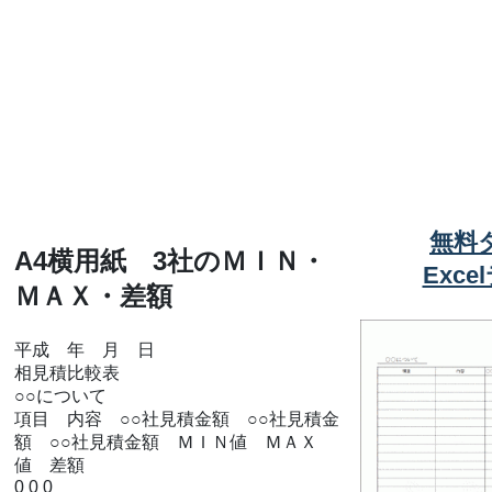
無料
A4横用紙 3社のＭＩＮ・
Exc
ＭＡＸ・差額
平成 年 月 日
相見積比較表
○○について
項目 内容 ○○社見積金額 ○○社見積金
額 ○○社見積金額 ＭＩＮ値 ＭＡＸ
値 差額
0 0 0