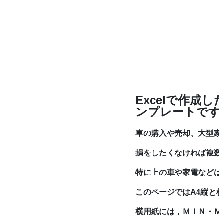
Excelで作
ンプレートで
車の購入や売却、大型
損をしたくなければ複
特に上の車や家電など
このページではA4縦と
横用紙には，ＭＩＮ・