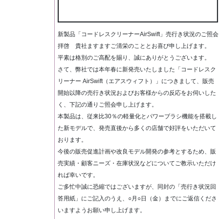
新製品「コードレスクリーナーAirSwift」売行き状況のご照会
拝啓 貴社ますますご清栄のこととお喜び申し上げます。
平素は格別のご高配を賜り、誠にありがとうございます。
さて、弊社では本年春に新発売いたしました「コードレスク
リーナー AirSwift（エアスウィフト）」につきまして、販売
開始以降の売行き状況およびお客様からの反応をお伺いした
く、下記の通りご照会申し上げます。
本製品は、従来比30％の軽量化とパワーブラシ機能を搭載し
た新モデルで、発売直後から多くの店舗で好評をいただいて
おります。
今後の販売促進計画や改良モデル開発の参考とするため、販
売実績・顧客ニーズ・在庫状況などについてご教示いただけ
れば幸いです。
ご多忙中誠に恐縮ではございますが、同封の「売行き状況回
答用紙」にご記入のうえ、○月○日（金）までにご返信くださ
いますようお願い申し上げます。