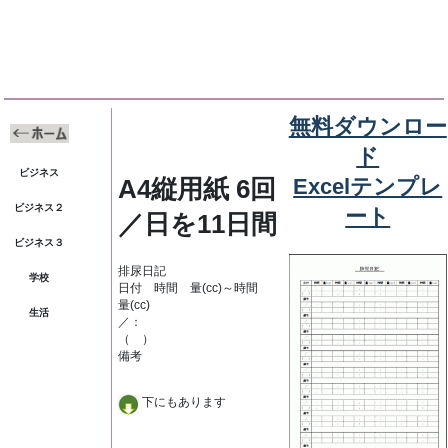
無料ダウンロー
ド
ビジネス
A4縦用紙 6回
Excelテンプレ
ビジネス２
ート
／日を11日間
ビジネス３
排尿日記
学校
日付 時間 量(cc)～時間
量(cc)
生活
／：
（ ）
備考
下にもあります