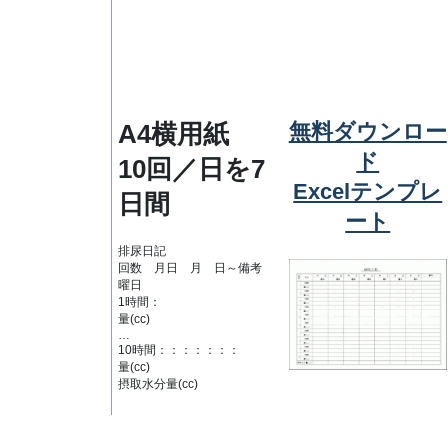
A4横用紙
無料ダウンロー
ド
10回／日を7
Excelテンプレ
日間
ート
排尿日記
回数 月日 月 日～備考
曜日
1時間：
量(cc)
…
10時間：：：：：：：
量(cc)
摂取水分量(cc)