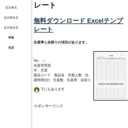
レート
ビジネス
ビジネス２
無料ダウンロード Excelテンプ
レート
ビジネス３
学校
生産率と歩留りの項目があります。
生活
No. ／
生産管理表
年 月度
製品コード 製品名 作業人数 生
産時間(分) 生産数 生産率 歩留り
下にもあります
スポンサーリンク